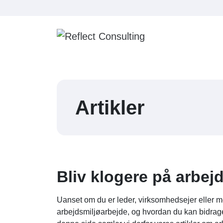
Fortsæt til indhold
Hovedmenu
Artikler
Bliv klogere på arbej
Uanset om du er leder, virksomhedsejer eller m
arbejdsmiljøarbejde, og hvordan du kan bidrage 