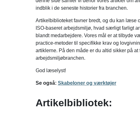
denne side samler vi derfor vores artikler om ar
indblik i de seneste historier fra branchen.
Artikelbiblioteket favner bredt, og du kan læs
ISO-baseret arbejdsmiljø, hvad særligt farligt 
blandt medarbejdere. Vores mål er at tilbyde vær
practice-metoder til specifikke krav og lovgivni
artiklerne. På den måde er du altid sikker på at
arbejdsmiljøbranchen.
God læselyst!
Se også:
Skabeloner og værktøjer
Artikelbibliotek: