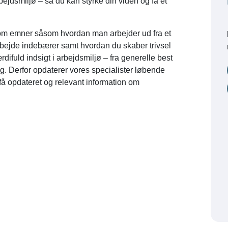
bejdsmiljø – så du kan styrke din viden og få et
e om emner såsom hvordan man arbejder ud fra et
arbejde indebærer samt hvordan du skaber trivsel
difuld indsigt i arbejdsmiljø – fra generelle best
ng. Derfor opdaterer vores specialister løbende
 få opdateret og relevant information om